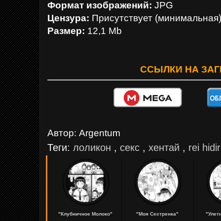
Формат изображений:
JPG
Цензура:
Присутствует (минимальная
Размер:
12,1 Mb
ССЫЛКИ НА ЗАГ
Автор:
Argentum
Теги:
лоликон
,
секс
,
хентай
,
rei hidir
"Клубничное Молоко"
"Моя Сестренка"
"Улет