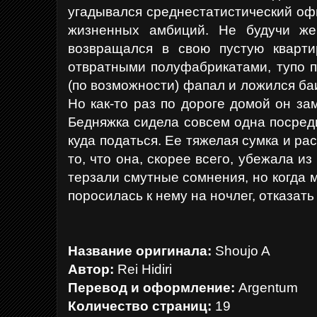
угадывался среднестатистический оф
жизненных амбиций. Не будучи же
возвращался в свою пустую кварти
отвратными полуфабрикатами, тупо п
(по возможности) фапал и ложился баин
Но как-то раз по дороге домой он за
Бедняжка сидела совсем одна посред
куда податься. Ее тяжелая сумка и р
то, что она, скорее всего, убежала из
терзали смутные сомнения, но когда 
поросилась к нему на ночлег, отказать 
Название оригинала:
Shoujo A
Автор:
Rei Hidiri
Перевод и оформление:
Argentum
Количество страниц:
19