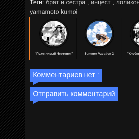
Теги:
брат и сестра
,
инцест
,
лолико
yamamoto kumoi
"Похотливый Чертенок"
Summer Vacation 2
"Клубн
...
...
...
Комментариев нет :
Отправить комментарий