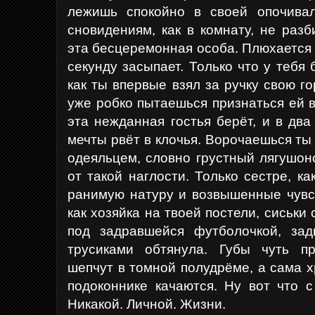
лежишь спокойно в своей опочивал
сновидениям, как в комнату, не разб
эта бесцеремонная особа. Плюхается 
секунду засыпает. Только что у тебя
как ты впервые взял за ручку свою 
уже робко пытаешься признаться ей в
эта нежданная гостья берёт, и в два
мечты рвёт в клочья. Ворочаешься ты
одеяльцем, словно грустный лягушоно
от такой наглости. Только сестре, к
ранимую натуру и возвышенные чувст
как хозяйка на твоей постели, сиськ
под задравшейся футболочкой, зад
трусиками обтянула. Губы чуть пр
шепчут в томной полудрёме, а сама х
подоконнике качаются. Ну вот что с
Никакой. Личной. Жизни.