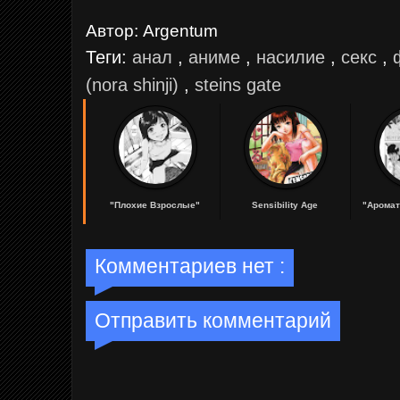
Автор:
Argentum
Теги:
анал
,
аниме
,
насилие
,
секс
,
(nora shinji)
,
steins gate
"Плохие Взрослые"
Sensibility Age
"Аромат
...
...
...
Комментариев нет :
Отправить комментарий